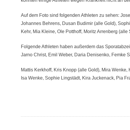
konnten einige Athleten wegen Krankheit nicht an de
ö
f
f
Auf dem Foto sind folgenden Athleten zu sehen: Jose
e
n
Johannes Behrens, Dusan Budimir (alle Gold), Sophi
t
Kehr, Mia Kleine, Ole Potthoff, Moritz Arrenberg (alle S
l
i
c
Folgende Athleten haben außerdem das Sporatabzeic
h
t
Jarno Christ, Emil Weber, Daria Denisenko, Femke 
a
m
Mattis Kerkhoff, Kris Knopp (alle Gold), Mira Wenke
1
.
Isa Wenke, Sophie Lingstädt, Kira Juckenack, Pia Frank
J
a
n
u
a
r
2
0
2
V
3
e