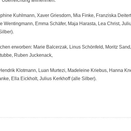
r Überreichung teilnehmen.
phine Kuhlmann, Xaver Griesdorn, Mia Finke, Franziska Deitert
e Wentingmann, Emma Schäfer, Maja Harasta, Lea Christ, Juli
ilber).
hen erworben: Marie Balcerzak, Linus Schönfeld, Moritz Sand
Stubbe, Ruben Juckenack,
, Hendrik Klotmann, Luan Murtezi, Madeleine Kriebus, Hanna Kn
e, Ella Eickholt, Julius Kerkhoff (alle Silber).