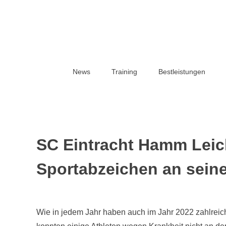
Zum
Inhalt
springen
News
Training
Bestleistungen
SC Eintracht Hamm Leicht
Sportabzeichen an seine
V
e
Wie in jedem Jahr haben auch im Jahr 2022 zahlreich
r