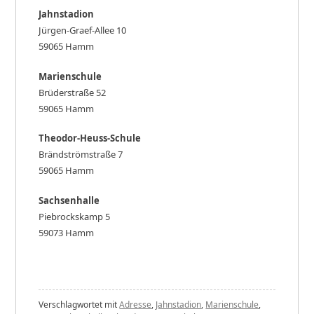
V
e
Jahnstadion
r
Jürgen-Graef-Allee 10
ö
59065 Hamm
f
f
Marienschule
e
n
Brüderstraße 52
t
59065 Hamm
l
i
Theodor-Heuss-Schule
c
h
Brändströmstraße 7
t
59065 Hamm
a
m
Sachsenhalle
3
.
Piebrockskamp 5
N
59073 Hamm
o
v
e
m
b
e
V
Verschlagwortet mit
Adresse
,
Jahnstadion
,
Marienschule
,