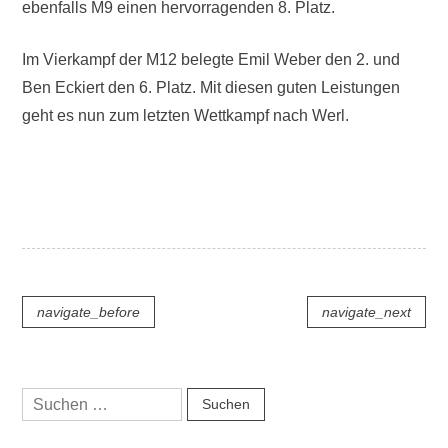
ebenfalls M9 einen hervorragenden 8. Platz.
2
0
2
Im Vierkampf der M12 belegte Emil Weber den 2. und
3
Ben Eckiert den 6. Platz. Mit diesen guten Leistungen
geht es nun zum letzten Wettkampf nach Werl.
V
e
Beitragsnavigation
r
navigate_before
navigate_next
ö
f
f
e
Suchen
n
nach:
t
l