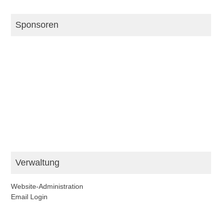
i
c
h
Sponsoren
t
i
n
N
e
w
s
Verwaltung
Website-Administration
Email Login