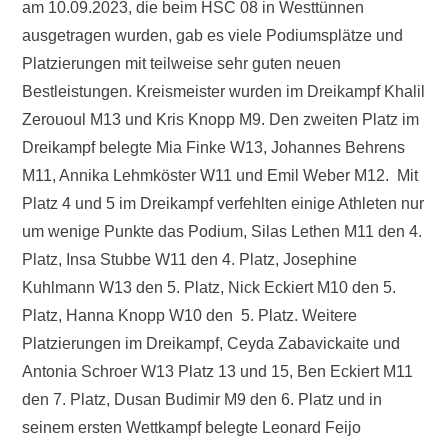
am 10.09.2023, die beim HSC 08 in Westtünnen
ö
f
ausgetragen wurden, gab es viele Podiumsplätze und
f
Platzierungen mit teilweise sehr guten neuen
e
n
Bestleistungen. Kreismeister wurden im Dreikampf Khalil
t
Zerououl M13 und Kris Knopp M9. Den zweiten Platz im
l
i
Dreikampf belegte Mia Finke W13, Johannes Behrens
c
M11, Annika Lehmköster W11 und Emil Weber M12. Mit
h
t
Platz 4 und 5 im Dreikampf verfehlten einige Athleten nur
a
m
um wenige Punkte das Podium, Silas Lethen M11 den 4.
1
Platz, Insa Stubbe W11 den 4. Platz, Josephine
8
.
Kuhlmann W13 den 5. Platz, Nick Eckiert M10 den 5.
S
Platz, Hanna Knopp W10 den 5. Platz. Weitere
e
p
Platzierungen im Dreikampf, Ceyda Zabavickaite und
t
Antonia Schroer W13 Platz 13 und 15, Ben Eckiert M11
e
m
den 7. Platz, Dusan Budimir M9 den 6. Platz und in
b
seinem ersten Wettkampf belegte Leonard Feijo
e
r